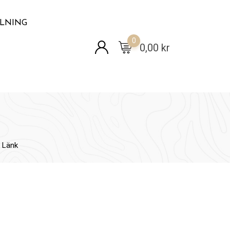
LLNING
0
0,00
kr
 Länk