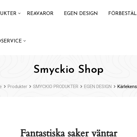
UKTER
REAVAROR
EGEN DESIGN
FÖRBESTÄ
SERVICE
Smyckio Shop
e
Produkter
SMYCKIO PRODUKTER
EGEN DESIGN
Kärlekens
Fantastiska saker väntar