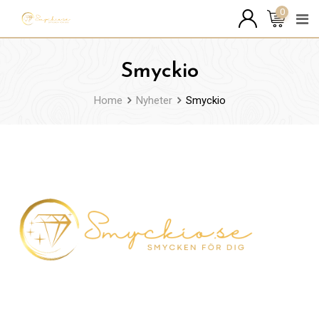
Skip
0
to
content
Smyckio
Home
Nyheter
Smyckio